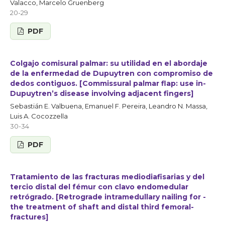
Valacco, Marcelo Gruenberg
20-29
PDF
Colgajo comisural palmar: su utilidad en el abordaje
de la enfermedad de Dupuytren con compromiso de
dedos contiguos. [Commissural­ palmar­ flap:­ use­ in­
Dupuytren’s­ disease­ involving­ adjacent­ fingers]
Sebastián E. Valbuena, Emanuel F. Pereira, Leandro N. Massa,
Luis A. Cocozzella
30-34
PDF
Tratamiento de las fracturas mediodiafisarias y del
tercio distal del fémur con clavo endomedular
retrógrado. [Retrograde ­intramedullary­ nailing­ for ­
the­ treatment­ of­ shaft ­and­ distal ­third­ femoral­
fractures]